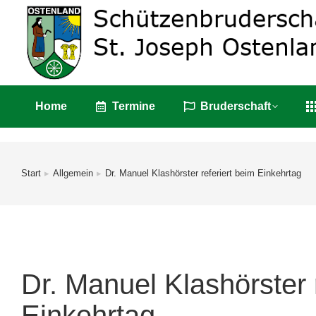
Home
Termin
Home
Termine
Bruderschaft
Start
Allgemein
Dr. Manuel Klashörster referiert beim Einkehrtag
Sie befinden sich hier:
Dr. Manuel Klashörster 
Einkehrtag