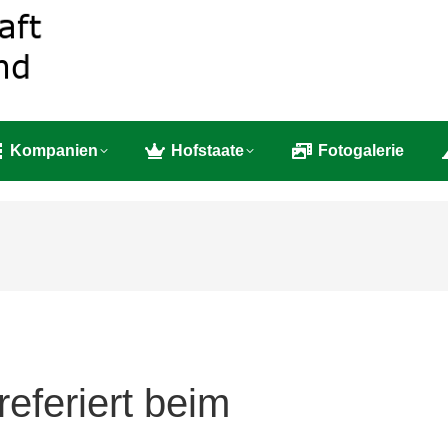
e
Bruderschaft
Kompanien
Hofstaate
Fotog
Kompanien
Hofstaate
Fotogalerie
referiert beim