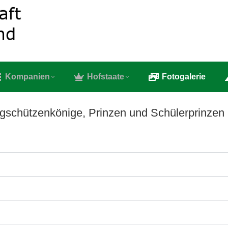
e
Bruderschaft
Kompanien
Hofstaate
Fotog
Kompanien
Hofstaate
Fotogalerie
gschützenkönige, Prinzen und Schülerprinzen