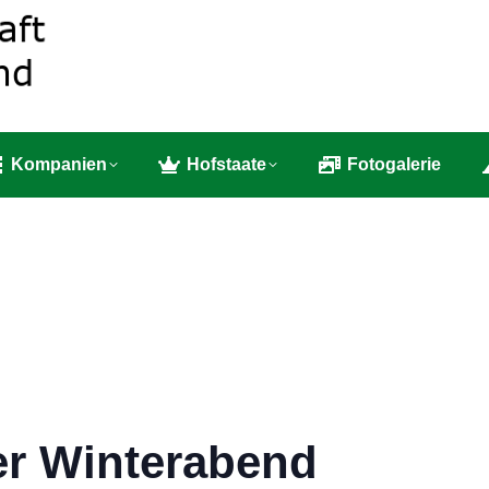
e
Bruderschaft
Kompanien
Hofstaate
Fotog
Kompanien
Hofstaate
Fotogalerie
er Winterabend