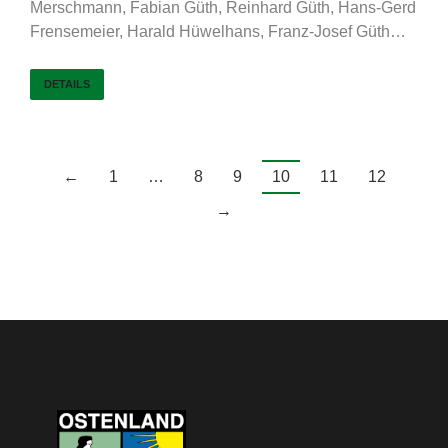
Merschmann, Fabian Güth, Reinhard Güth, Hans-Gerd
Frensemeier, Harald Hüwelhans, Franz-Josef Güth…
DETAILS
←
1
…
8
9
10
11
12
→