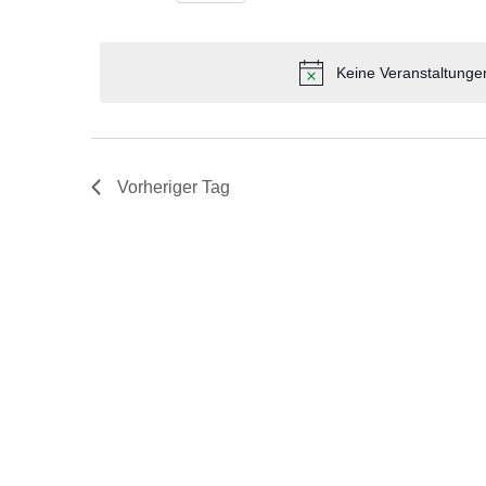
NAVIGATION
Schlüsselwort.
Datum
wählen.
Keine Veranstaltunge
Vorheriger Tag