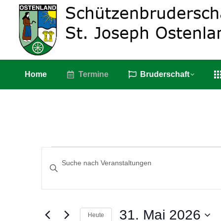
Home
Termin
Home
Termine
Bruderschaft
VERANSTALTUNGEN
Bitte
SUCHE
Schlüsselwort
eingeben.
UND
Suche
ANSICHTEN,
nach
31. Mai 2026
Heute
Veranstaltungen