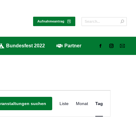
alerie
Bundesfest 2022
Partner
Aufnahmeantrag
Bundesfest 2022
Partner
Veranstaltung
Ansichten-
eranstaltungen suchen
Liste
Monat
Tag
Navigation