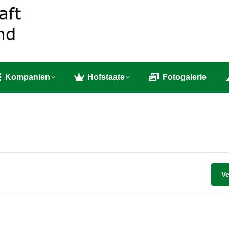
e
Bruderschaft
Kompanien
Hofstaate
Fotog
Kompanien
Hofstaate
Fotogalerie
V