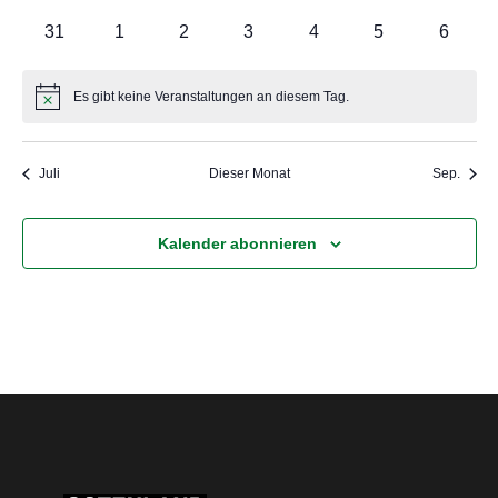
Veranstaltungen
Veranstaltungen
Veranstaltungen
Veranstaltungen
Veranstaltungen
Veranstaltungen
Veranst
0
0
0
0
0
0
0
31
1
2
3
4
5
6
Veranstaltungen
Veranstaltungen
Veranstaltungen
Veranstaltungen
Veranstaltungen
Veranstaltunge
Veranst
Es gibt keine Veranstaltungen an diesem Tag.
Hinweis
Juli
Dieser Monat
Sep.
Kalender abonnieren